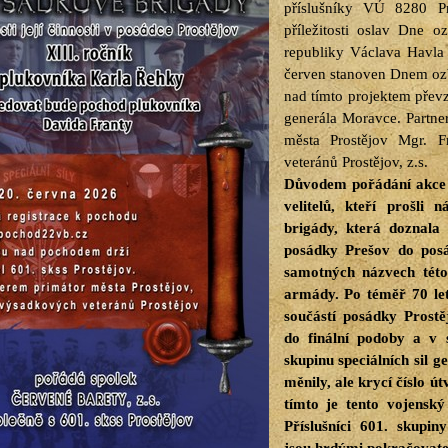
příslušníky VÚ 8280 Pr
příležitosti oslav Dne o
republiky Václava Havla
červen stanoven Dnem ozbr
nad tímto projektem převza
generála Moravce. Partne
města Prostějov Mgr. F
veteránů Prostějov, z.s.
Důvodem pořádání akce j
velitelů, kteří prošli
brigády, která doznala
posádky Prešov do pos
samotných názvech této
armády. Po téměř 70 let
součástí posádky Prostě
do finální podoby a v 
skupinu speciálních sil 
měnily, ale krycí číslo ú
tímto je tento vojensk
Příslušníci 601. skupin