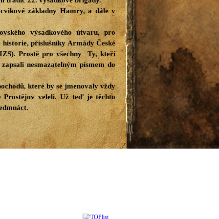
i tradic 22. výsadkové brigády.
ýcvikové základny Hamry, a dále v
ějovského výsadkového útvaru, pro
historie,
příslušníky Armády České
IZS). Prostě pro všechny Ty, kteří
se zapsali nesmazatelným písmem do
pochodů, které by se jmenovaly vždy
e Prostějov veleli. Už teď je těchto
sedmnáct.