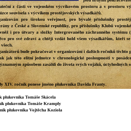
jsou hrdými pokračovatel
uteční z části ve vojenském výcvikovém prostoru a v prostoru v
 úzce souvisela s výcvikem prostějovských výsadkářů.
anizován pro širokou veřejnost, pro bývalé příslušníky prost
rány z České a Slovenské republiky, pro příslušníky Klubů vojenské 
ovněž i pro útvary a složky Intergrovaného záchranného systému (
 něco pro své zdraví a chtějí vzdát hold všem výsadkářům, kteří 
 všech.
anizátorů bude pokračovat v organizování i dalších ročníků těchto 
 tak jak této elitní jednotce v chronologické posloupnosti v posádc
í významným způsobem zasáhli do života svých vojáků, úctyhodných 
edy XIV. ročník ponese jméno plukovníka Davida Franty
.
k plukovníka Tomáše Skácela
ník plukovníka Tomáše Kramply
ník plukovníka Vojtěcha Koziola