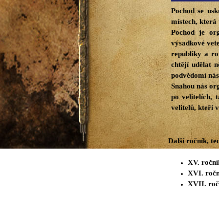
Pochod se usk
místech, která
Pochod je org
výsadkové vete
republiky a r
chtějí udělat
podvědomí nás
Snahou nás org
po velitelích,
velitelů, kteř
Další ročník, t
XV. roční
XVI. roč
XVII. roč