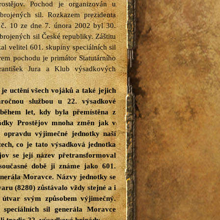
ostějov. Pochod je organizován u
zbrojených sil. Rozkazem prezidenta
 č. 10 ze dne 7. února 2002 byl 30.
ojených sil České republiky. Záštitu
l velitel 601. skupiny speciálních sil
rem pochodu je primátor Statutárního
rantišek Jura a Klub výsadkových
e uctění všech vojáků a také jejich
 náročnou službou u 22. výsadkové
 během let, kdy byla přemístěna z
ádky Prostějov mnoha změn jak v
 opravdu výjimečné jednotky naší
ech, co je tato výsadková jednotka
jov se její název přetransformoval
současné době ji známe jako 601.
generála Moravce. Názvy jednotky se
tvaru (8280) zůstávalo vždy stejné a i
ý útvar svým způsobem výjimečný.
y speciálních sil generála Moravce