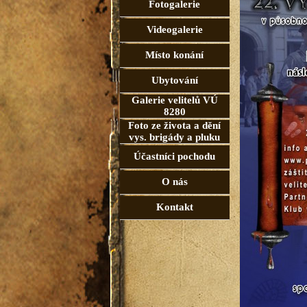
Fotogalerie
Videogalerie
Místo konání
Ubytování
Galerie velitelů VÚ
8280
Foto ze života a dění
vys. brigády a pluku
Účastníci pochodu
O nás
Kontakt