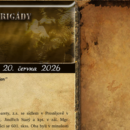
ějov"
rety, z.s. se sídlem v Prostějově v
g. Jindřich Starý a kpt. v zál. Mgr.
i se 601. skss. Oba byli v minulosti