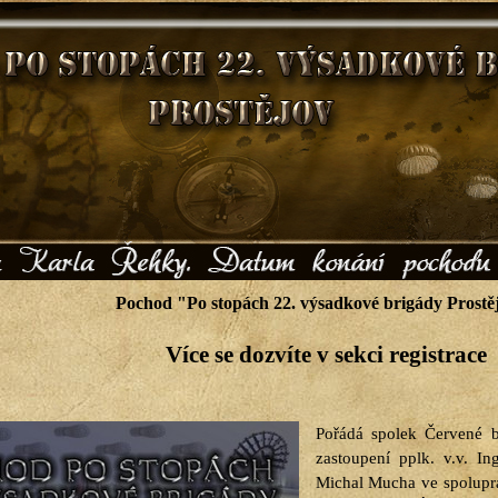
Pochod "Po stopách 22. výsadkové brigády Prost
Více se dozvíte v sekci registrace
Pořádá spolek Červené ba
zastoupení pplk. v.v. In
Michal Mucha ve spoluprác