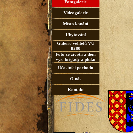
Fotogalerie
Videogalerie
Místo konání
Ubytování
Galerie velitelů VÚ
8280
Foto ze života a dění
vys. brigády a pluku
Účastníci pochodu
O nás
Kontakt