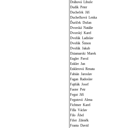
Dráhová Libuše
Dudík Peter
Ducheček Jiří
Duchečková Lenka
Ďuríček Dušan
Dvorská Natálie
Dvorský Karel
Dvořák Ladislav
Dvořák Šimon
Dvořák Jakub
Dziamarski Marek
Engler Pavol
Enkler Jan
Enklerová Renata
Fabián Jaroslav
Fagan Radoslav
Fajtšák Josef
Faster Petr
Fegut Jiří
Fegutová Alena
Fichtner Karel
Filla Václav
Filo Ábel
Fišer Zdeněk
Franta David