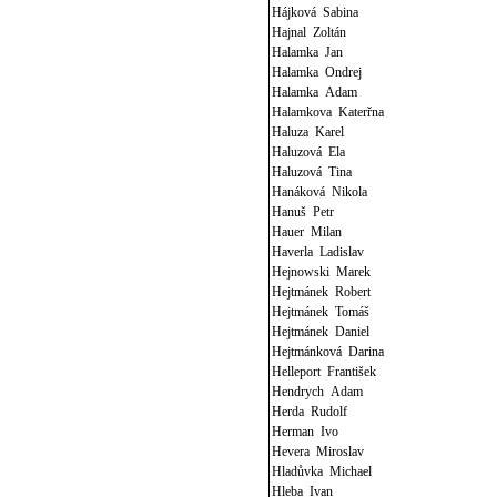
Hájková Sabina
Hajnal Zoltán
Halamka Jan
Halamka Ondrej
Halamka Adam
Halamkova Katerřna
Haluza Karel
Haluzová Ela
Haluzová Tina
Hanáková Nikola
Hanuš Petr
Hauer Milan
Haverla Ladislav
Hejnowski Marek
Hejtmánek Robert
Hejtmánek Tomáš
Hejtmánek Daniel
Hejtmánková Darina
Helleport František
Hendrych Adam
Herda Rudolf
Herman Ivo
Hevera Miroslav
Hladůvka Michael
Hleba Ivan