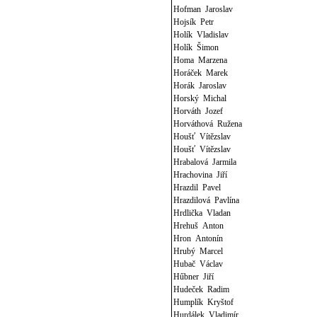
Hofman Jaroslav
Hojsík Petr
Holík Vladislav
Holík Šimon
Homa Marzena
Horáček Marek
Horák Jaroslav
Horský Michal
Horváth Jozef
Horváthová Ružena
Houšť Vítězslav
Houšť Vítězslav
Hrabalová Jarmila
Hrachovina Jiří
Hrazdil Pavel
Hrazdilová Pavlína
Hrdlička Vladan
Hrehuš Anton
Hron Antonín
Hrubý Marcel
Hubač Václav
Hűbner Jiří
Hudeček Radim
Humplík Kryštof
Hurdálek Vladimír