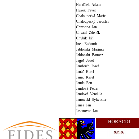
Hurdálek Adam
Hušek Pavel
Chaloupecká Marie
Chaloupecký Jaroslav
Chrastina Jan
Chvátal Zdeněk
Chybík Jiří
Inek Radomír
Jabłoński Mariusz
Jabłoński Bartosz
Jagoš Josef
Jambrich Jozef
Janáč Karel
Janáč Karel
Janda Petr
Jandová Petra
Jandová Vendula
Janowski Sylwester
Jansa Jan
Jasenovec Jan