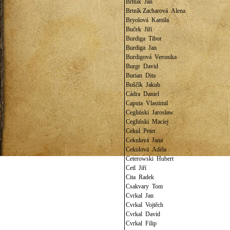
Brtník Jan
Brtník Zacharová Alena
Bryolová Kamila
Buček Jiří
Burdiga Tibor
Burdiga Jan
Burdigová Veronika
Burgr David
Burian Dita
Buščík Jakub
Cádra Daniel
Caputa Vlastimil
Cegliński Jarosław
Cegliński Maciej
Cekul Peter
Cekulová Jana
Cekulová Adéla
Ceterowski Hubert
Cetl Jiří
Cita Radek
Csakvary Tom
Cvrkal Jan
Cvrkal Vojtěch
Cvrkal David
Cvrkal Filip