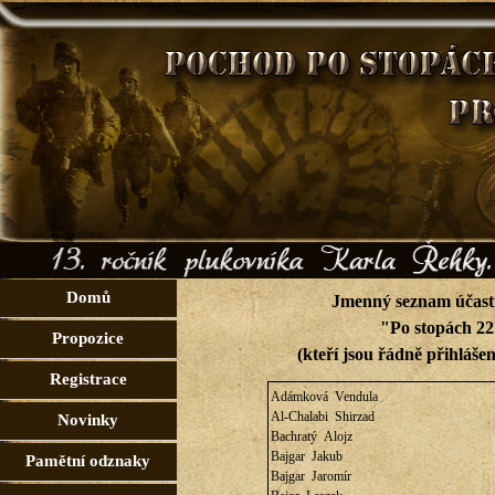
Domů
Jmenný seznam účast
"Po stopách 22
Propozice
(kteří jsou řádně přihlášen
Registrace
Adámková Vendula
Al-Chalabi Shirzad
Novinky
Bachratý Alojz
Bajgar Jakub
Pamětní odznaky
Bajgar Jaromír