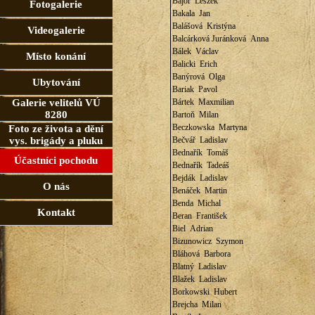
Bajor Leszek
Fotogalerie
Bakala Jan
Balášová Kristýna
Videogalerie
Balcárková Juránková Anna
Bálek Václav
Místo konání
Balicki Erich
Banýrová Olga
Ubytování
Bariak Pavol
Galerie velitelů VÚ
Bártek Maxmilian
8280
Bartoň Milan
Beczkowska Martyna
Foto ze života a dění
vys. brigády a pluku
Bečvář Ladislav
Bednařík Tomáš
Účastníci pochodu
Bednařík Tadeáš
Bejdák Ladislav
O nás
Benáček Martin
Benda Michal
Kontakt
Beran František
Biel Adrian
Bizunowicz Szymon
Bláhová Barbora
Blatný Ladislav
Blažek Ladislav
Borkowski Hubert
Brejcha Milan