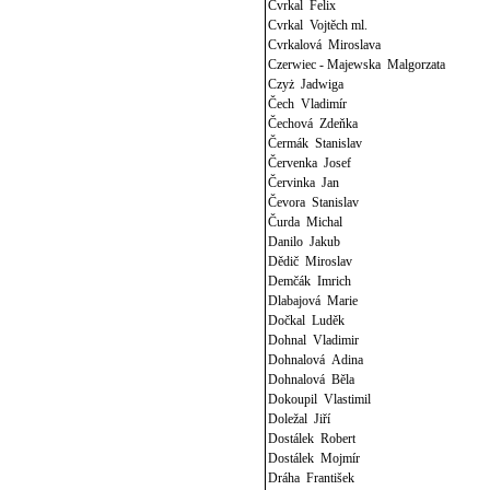
Cvrkal Felix
Cvrkal Vojtěch ml.
Cvrkalová Miroslava
Czerwiec - Majewska Malgorzata
Czyż Jadwiga
Čech Vladimír
Čechová Zdeňka
Čermák Stanislav
Červenka Josef
Červinka Jan
Čevora Stanislav
Čurda Michal
Danilo Jakub
Dědič Miroslav
Demčák Imrich
Dlabajová Marie
Dočkal Luděk
Dohnal Vladimir
Dohnalová Adina
Dohnalová Běla
Dokoupil Vlastimil
Doležal Jiří
Dostálek Robert
Dostálek Mojmír
Dráha František