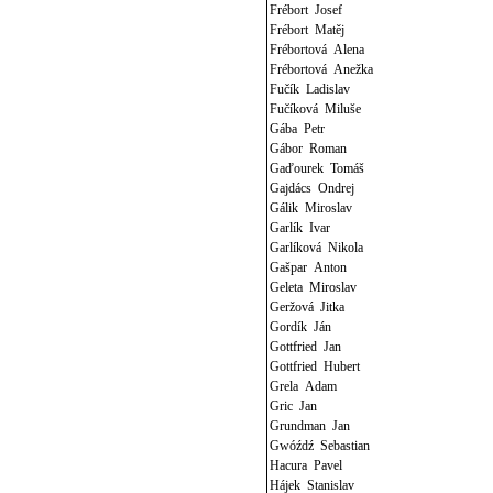
Frébort Josef
Frébort Matěj
Frébortová Alena
Frébortová Anežka
Fučík Ladislav
Fučíková Miluše
Gába Petr
Gábor Roman
Gaďourek Tomáš
Gajdács Ondrej
Gálik Miroslav
Garlík Ivar
Garlíková Nikola
Gašpar Anton
Geleta Miroslav
Geržová Jitka
Gordík Ján
Gottfried Jan
Gottfried Hubert
Grela Adam
Gric Jan
Grundman Jan
Gwóźdź Sebastian
Hacura Pavel
Hájek Stanislav