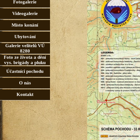
Fotogalerie
Videogalerie
Místo konání
Ubytování
Galerie velitelů VÚ
8280
Foto ze života a dění
vys. brigády a pluku
Účastníci pochodu
O nás
Kontakt